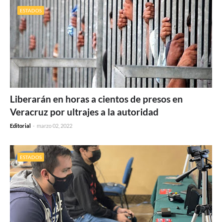
ESTADOS
Liberarán en horas a cientos de presos en
Veracruz por ultrajes a la autoridad
Editorial
-
marzo 02, 2022
ESTADOS