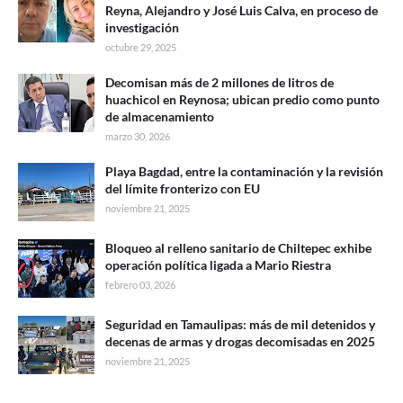
Reyna, Alejandro y José Luis Calva, en proceso de
investigación
octubre 29, 2025
Decomisan más de 2 millones de litros de
huachicol en Reynosa; ubican predio como punto
de almacenamiento
marzo 30, 2026
Playa Bagdad, entre la contaminación y la revisión
del límite fronterizo con EU
noviembre 21, 2025
Bloqueo al relleno sanitario de Chiltepec exhibe
operación política ligada a Mario Riestra
febrero 03, 2026
Seguridad en Tamaulipas: más de mil detenidos y
decenas de armas y drogas decomisadas en 2025
noviembre 21, 2025