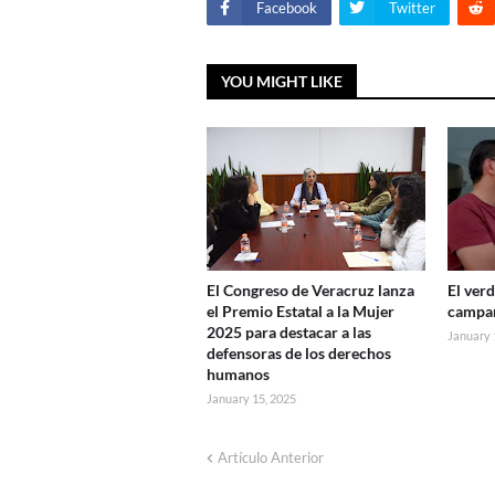
Facebook
Twitter
YOU MIGHT LIKE
El Congreso de Veracruz lanza
El ver
el Premio Estatal a la Mujer
campañ
2025 para destacar a las
January 
defensoras de los derechos
humanos
January 15, 2025
Artículo Anterior