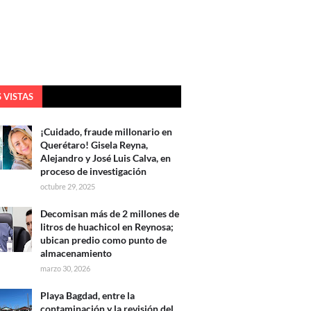
 VISTAS
¡Cuidado, fraude millonario en
Querétaro! Gisela Reyna,
Alejandro y José Luis Calva, en
proceso de investigación
octubre 29, 2025
Decomisan más de 2 millones de
litros de huachicol en Reynosa;
ubican predio como punto de
almacenamiento
marzo 30, 2026
Playa Bagdad, entre la
contaminación y la revisión del