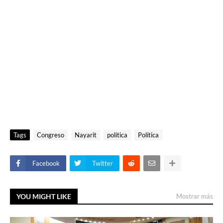
Tags
Congreso
Nayarit
politica
Política
Facebook
Twitter
YOU MIGHT LIKE
Mostrar más